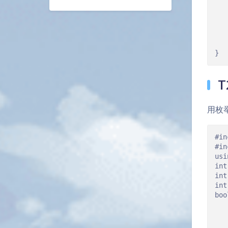
   
   
   
   
   
T
用枚
#in
#in
usi
int
int
int
boo
   
   
   