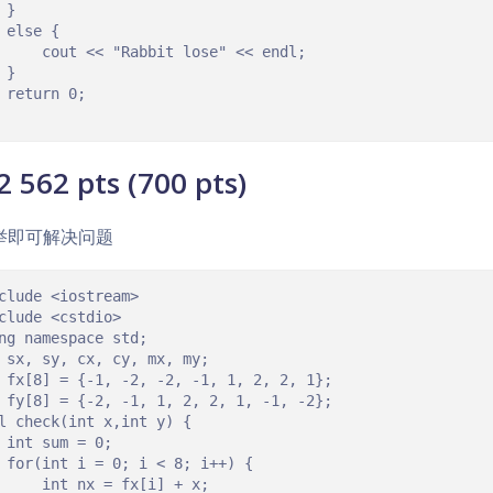
 }

 else {

     cout << "Rabbit lose" << endl;

 }

 return 0;

2 562 pts (700 pts)
举即可解决问题
clude <iostream>

clude <cstdio>

ng namespace std;

 sx, sy, cx, cy, mx, my;

 fx[8] = {-1, -2, -2, -1, 1, 2, 2, 1};

 fy[8] = {-2, -1, 1, 2, 2, 1, -1, -2};

l check(int x,int y) {

 int sum = 0;

 for(int i = 0; i < 8; i++) {

     int nx = fx[i] + x;
