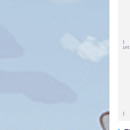
   
   
   
   
   
   
   
}

int
   
   
   
   
   
   
   
   
   
   
   