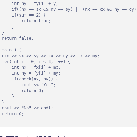
     int ny = fy[i] + y;

     if((nx == sx && ny == sy) || (nx == cx && ny == cy))
     if(sum == 2) {

         return true;

     }

 }

 return false;

 main() {    

 cin >> sx >> sy >> cx >> cy >> mx >> my;

 for(int i = 0; i < 8; i++) {

     int nx = fx[i] + mx;

     int ny = fy[i] + my;

     if(check(nx, ny)) {

         cout << "Yes";

         return 0;

     }

 }

 cout << "No" << endl;

 return 0;
