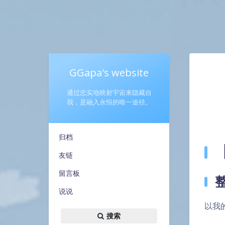
GGapa's website
通过忠实地映射宇宙来隐藏自
我，是融入永恒的唯一途径。
归档
友链
留言板
说说
以我
搜索