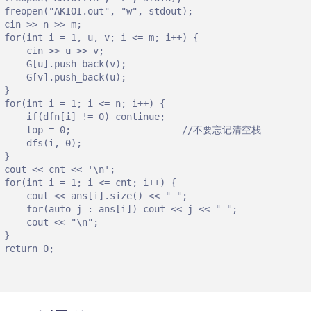
 freopen("AKIOI.out", "w", stdout);

 cin >> n >> m;

 for(int i = 1, u, v; i <= m; i++) {

     cin >> u >> v;

     G[u].push_back(v);

     G[v].push_back(u);

 }

 for(int i = 1; i <= n; i++) {

     if(dfn[i] != 0) continue;

      top = 0;                    //不要忘记清空栈 

     dfs(i, 0);

 }

 cout << cnt << '\n';

 for(int i = 1; i <= cnt; i++) {

     cout << ans[i].size() << " ";

     for(auto j : ans[i]) cout << j << " ";

     cout << "\n";

 }

 return 0;
