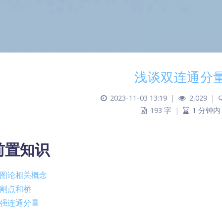
浅谈双连通分
2023-11-03 13:19
|
2,029
|
193 字
|
1 分钟内
前置知识
图论相关概念
割点和桥
强连通分量