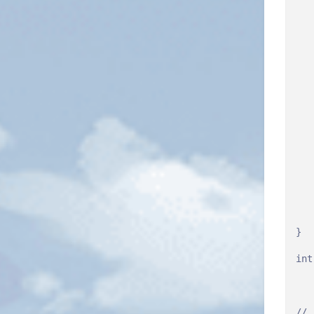
   
   
   
   
   
   
   
   
   
   
   
   
   
   
   
   
}

int
   
   
   
// 