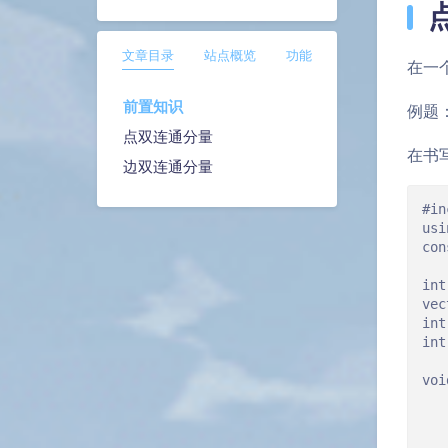
文章目录
站点概览
功能
在一
前置知识
例题
点双连通分量
在书
边双连通分量
#in
usi
con
int
vec
int
int
voi
   
   
   