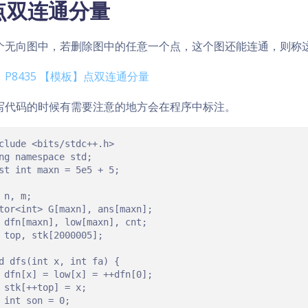
点双连通分量
个无向图中，若删除图中的任意一个点，这个图还能连通，则称
：
P8435 【模板】点双连通分量
写代码的时候有需要注意的地方会在程序中标注。
clude <bits/stdc++.h> 

ng namespace std;

st int maxn = 5e5 + 5;

 n, m;

tor<int> G[maxn], ans[maxn];

 dfn[maxn], low[maxn], cnt;

 top, stk[2000005];

d dfs(int x, int fa) {

 dfn[x] = low[x] = ++dfn[0];

 stk[++top] = x;

 int son = 0;
