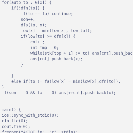
 for(auto to : G[x]) {

     if(!dfn[to]) {

         if(to == fa) continue;

         son++;

         dfs(to, x);

         low[x] = min(low[x], low[to]);             
         if(low[to] >= dfn[x]) {                      

             cnt++;

             int tmp = 0;

             while(stk[top + 1] != to) ans[cnt].push_back
             ans[cnt].push_back(x);

         }

     }

     else if(to != fa)low[x] = min(low[x],dfn[to]);

 }

 if(son == 0 && fa == 0) ans[++cnt].push_back(x);    
 main() {

 ios::sync_with_stdio(0);

 cin.tie(0);

 cout.tie(0);

 freopen("AKIOI.in", "r", stdin);
