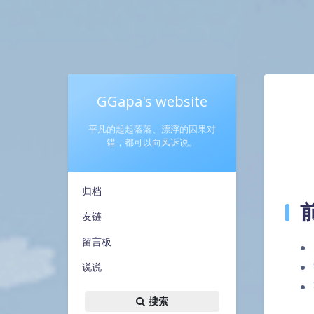
GGapa's website
平凡的起起落落、漂浮的因果对
错，都可以向风诉说。
归档
友链
留言板
说说
搜索