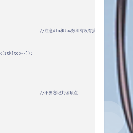
                     //注意dfn和low数组有没有搞混 

(stk[top--]);

                    //不要忘记判读顶点 
