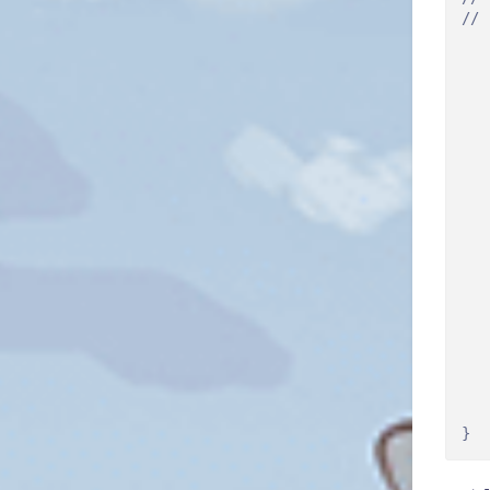
// 
   
   
   
   
   
   
   
   
  
   
   
   
   
   
   
   
   
   