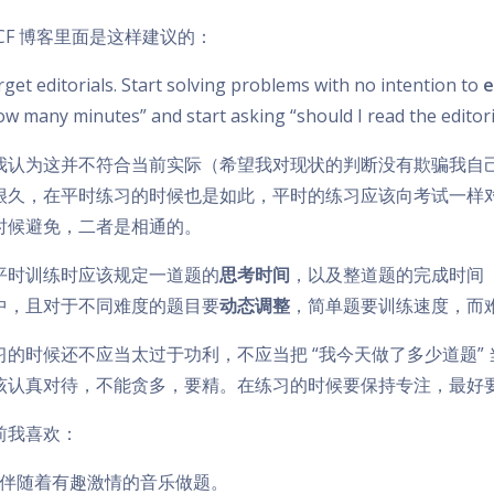
 CF 博客里面是这样建议的：
rget editorials. Start solving problems with no intention to
e
ow many minutes” and start asking “should I read the editorial 
我认为这并不符合当前实际（希望我对现状的判断没有欺骗我自
很久，在平时练习的时候也是如此，平时的练习应该向考试一样
时候避免，二者是相通的。
平时训练时应该规定一道题的
思考时间
，以及整道题的完成时间
中，且对于不同难度的题目要
动态调整
，简单题要训练速度，而
习的时候还不应当太过于功利，不应当把 “我今天做了多少道题”
该认真对待，不能贪多，要精。在练习的时候要保持专注，最好
前我喜欢：
伴随着有趣激情的音乐做题。