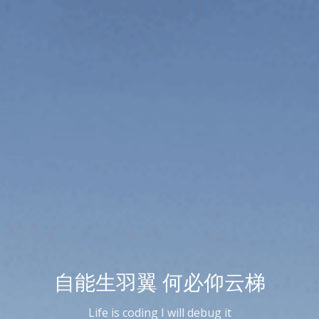
自能生羽翼 何必仰云梯
Life is coding I will debug it