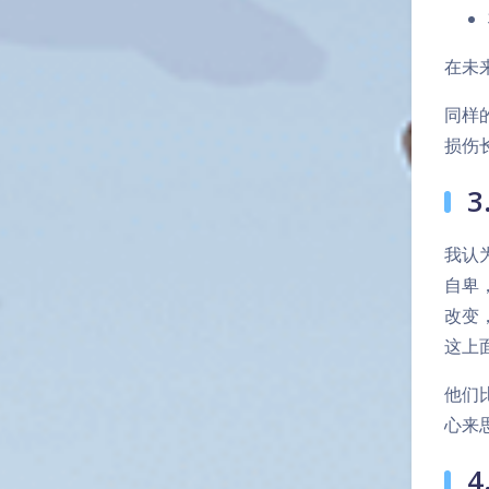
在未
同样
损伤
我认
自卑
改变
这上
他们
心来