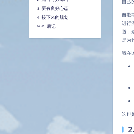
自己
3. 要有良好心态
自欺
4. 接下来的规划
进行
∞ ∞. 后记
道，
是为
我在
这也