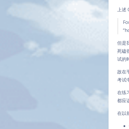
上述
Fo
“h
但是
死磕
试的
故在
考试
在练
都应
在以