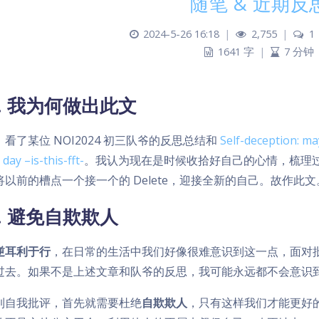
随笔 & 近期反
2024-5-26 16:18
|
2,755
|
1
1641 字
|
7 分钟
0. 我为何做出此文
看了某位 NOI2024 初三队爷的反思总结和
Self-deception: may
 day –is-this-fft-
。我认为现在是时候收拾好自己的心情，梳理
将以前的槽点一个接一个的 Delete，迎接全新的自己。故作此文
1. 避免自欺欺人
逆耳利于行
，在日常的生活中我们好像很难意识到这一点，面对
过去。如果不是上述文章和队爷的反思，我可能永远都不会意识
到自我批评，首先就需要杜绝
自欺欺人
，只有这样我们才能更好