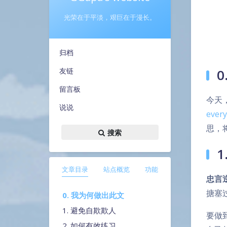
光荣在于平淡，艰巨在于漫长。
归档
友链
留言板
今天，
说说
every
思，
搜索
文章目录
站点概览
功能
忠言
搪塞
0. 我为何做出此文
1. 避免自欺欺人
要做
2. 如何有效练习