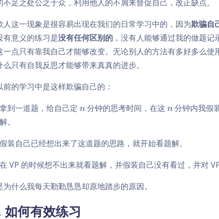
的不足之处公之于众，利用他人的不屑来督促自己，改正缺点。
欺人这一现象是很容易出现在我们的日常学习中的，因为
欺骗自
没有意义的练习是
没有任何区别的
，没有人能够通过我的做题记
这一点只有靠我自己才能够改变。无论别人的方法有多好多么使
什么只有自我反思才能够带来真真的进步。
以前的学习中是这样欺骗自己的：
n
n
拿到一道题，给自己定
分钟的思考时间，在这
分钟内我假
n
n
解。
假装自己已经想出来了这道题的思路，就开始看题解。
在 VP 的时候想不出来就看题解，并假装自己没有看过，并对 V
是为什么我每天勤勤恳恳却原地踏步的原因。
2. 如何有效练习