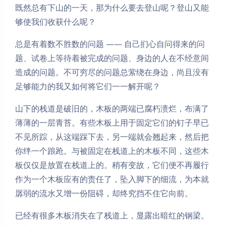
既然总有下山的一天，那为什么要去登山呢？登山又能
够使我们收获什么呢？
总是有着数不胜数的问题 —— 自己扪心自问得来的问
题、试卷上等待着被完成的问题、身边的人在不经意间
造成的问题。不可穷尽的问题总萦绕在身边，尚且没有
足够能力的我又如何将它们一一解开呢？
山下的栈道是破旧的，木板的两端已腐朽溃烂，布满了
薄薄的一层青苔。有些木板上用于固定它们的钉子早已
不见所踪，从这端踩下去，另一端就会翘起来，然后把
你绊一个踉跄。与被固定在栈道上的木板不同，这些木
板仅仅是放置在栈道上的。稍有变故，它们便不再履行
作为一个木板应有的责任了，坠入脚下的细流，为本就
孱弱的流水又增一份阻碍，却终究挡不住它向前。
已经有很多木板消失在了栈道上，显露出暗红的钢梁。