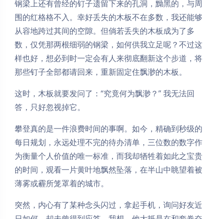
钢梁上还有曾经的钉子遗留下来的孔洞，黝黑的，与周
围的红格格不入。幸好丢失的木板不在多数，我还能够
从容地跨过其间的空隙。但倘若丢失的木板成为了多
数，仅凭那两根细弱的钢梁，如何供我立足呢？不过这
样也好，想必到时一定会有人来彻底翻新这个步道，将
那些钉子全部都请回来，重新固定住飘渺的木板。
这时，木板就要发问了：“究竟何为飘渺？” 我无法回
答，只好忽视掉它。
攀登真的是一件浪费时间的事啊。如今，精确到秒级的
每日规划，永远处理不完的待办清单，三位数的数字作
为衡量个人价值的唯一标准，而我却牺牲着如此之宝贵
的时间，观看一片黄叶地飘然坠落，在半山中眺望着被
薄雾或霾所笼罩着的城市。
突然，内心有了某种念头闪过，拿起手机，询问好友近
日如何，却未曾得到应答。我想，他大抵是在和套卷奋