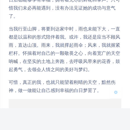
惜我们未必再能遇到，没有办法见证她的成功与意气
了。
夜间模式
当我行至山脚，将要到达家中时，雨也未能下大，一直
都是以温和的形式陪伴着我。或许，我还是应当不顾风
Sans Serif
Serif
雨，直达山顶。雨来，我就撑起雨伞；风来，我就握紧
浅阴影
深阴影
栏杆。怀揣着对自己的一颗敬畏之心，向着宽广的天空
呐喊，在坚实的土地上奔跑，去呼吸风带来的花香，鼓
关闭
日落
暗化
灰度
起勇气，去领会人情之间的美好与梦幻。
可惜，真正的我，也就只能望着刚晴的天空，黯然伤
神，做一做能让自己感到幸福的白日梦罢了。