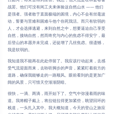
战罢。他们可没有闲工夫来体验这自然山水 —— 他们
是强者。强者敢于直面极端的困境，内心不会有丝毫波
动，誓要与苦难和困难斗他个你死我活。而只有软弱的
人，才会选择逃避，来到自然之中，想要逼迫自己享受
自然，接纳自然，然而终究与内心的焦虑不得安宁，最
后登山的本愿并未完成，还徒增了几丝焦虑。很遗憾，
我是软弱的。
我知道我不能再在此处停留了。我应该行动起来，去感
受气流迎面而来，去聆听脚步的声音，紧紧盯着前方的
道路，确保我能够走的一路顺风。眼前看到的是更加广
阔的风景，只可惜天空渐渐阴暗。
很快，一滴、两滴，雨开始下了。空气中弥漫着雨的味
道。我将帽子戴上，将拉链拉得更加紧些，眺望回环的
栈道，一头扎入其中。我大概知道，今天的登山之旅应