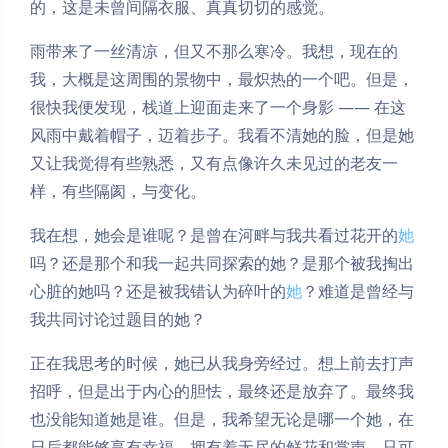
的，这是未曾间隔衣服、真真切切的感觉。
雨带来了一丝清凉，但又不那么寒冷。我想，现在的
我，大概是这周围的景物中，最炽热的一个吧。但是，
很快我便发现，栈道上迎面走来了一个身影 —— 在这
风雨中戴着帽子，迈着步子。我看不清她的脸，但是她
又让我觉得有些熟悉，又有点像许久未见过的老友一
样，有些隔阂，与变化。
我在想，她会是谁呢？是曾在河畔与我共看过花开的
她
吗？还是那个和我一起共同探索的她？是那个被我掏出
心脏的她吗？还是被我错认为碎叶的
她
？难道是曾经与
我共同讨论过题目的她？
正在我思考的时候，她已从我身旁经过。想上前去打声
招呼，但是出于内心的胆怯，最终还是放弃了。最终我
也没能知道她是谁。但是，我希望无论是哪一个她，在
日后都能够享有幸福，拥有着无尽的鲜花和掌声。只可