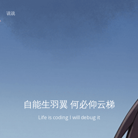
说说
自能生羽翼 何必仰云梯
Life is coding I will debug it