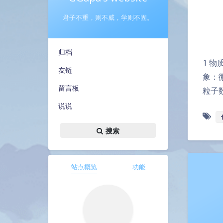
君子不重，则不威，学则不固。
归档
1 
友链
象：
留言板
粒子
说说
搜索
站点概览
功能