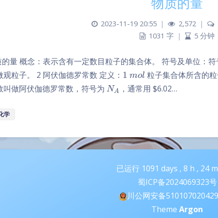
物质的量
2023-11-19 20:55
|
2,572
|
1031 字
|
5 分钟
物质的量 概念：表示含有一定数目粒子的集合体。 符号及单位：
1
mol
微观粒子。 2 阿伏伽德罗常数 定义：
1
粒子集合体所含的粒
m
o
l
N_A
数叫做阿伏伽德罗常数，符号为
，通常用
$6.02…
N
A
化学
已运行
1091
days ,
8
h ,
24
m
蜀ICP备2024069323号
川公网安备51010702042
Theme
Argon