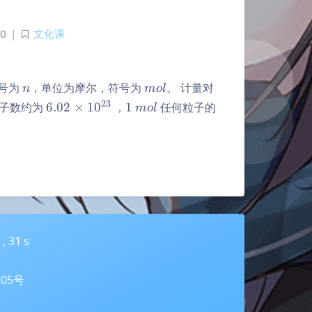
0
|
文化课
n
mol
符号为
，单位为摩尔，符号为
。 计量对
n
m
o
l
6.02
1
mol
23
子数约为
6.02
×
1
0
，
1
任何粒子的
m
o
l
\times
10^{23}
 ,
32
s
夜间模式
905号
Sans Serif
Serif