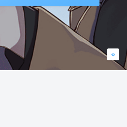
浅阴影
深阴影
关闭
日落
暗化
灰度