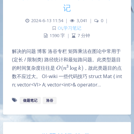
记
2024-6-13 11:54
|
3,041
|
0
|
OI
,
学习笔记
1590 字
|
7 分钟
解决的问题 博客 洛谷专栏 矩阵乘法在图论中常用于
(定长 / 限制类) 路径统计和最短路问题。此类型题目
O
3
的时间复杂度往往是
(
l
o
g
)
，故此类题目的点
O
n
k
(n^3
数不应过大。 OI-wiki 一些代码技巧 struct Mat { int
\log
n; vector<VI> A; vector<int>& operator…
k)
做题笔记
洛谷