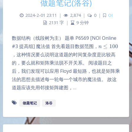
做题笔记(洛谷)
2024-2-01 23:11
|
2,874
|
0
|
OI
2131 字
|
9 分钟
数据结构（线段树为主） 题单 P6569 [NOI Online
n
#3 提高组] 魔法值 首先看题目数据范围，
≤
100
n
\leq
，这种情况要么说明这道题的时间复杂度是比较高
100
的，要么就和矩阵乘法脱不开关系。 阅读题目之
后，我们发现可以应用 Floyd 最短路，也就是矩阵乘
法的思想去描述每一轮每一个城市的魔法值。 故这
道题应该先用邻接矩阵建图，…
做题笔记
洛谷