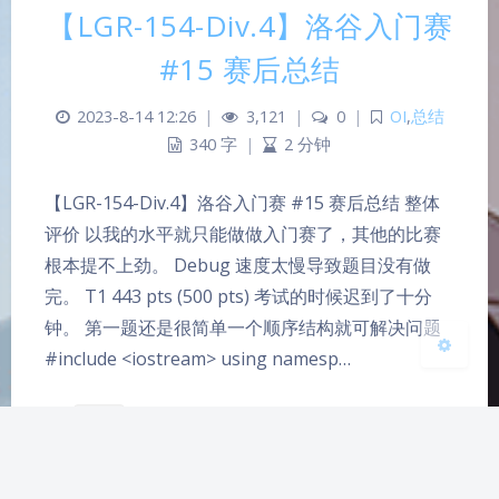
【LGR-154-Div.4】洛谷入门赛
#15 赛后总结
夜间模式
2023-8-14 12:26
|
3,121
|
0
|
OI
,
总结
Sans Serif
Serif
340 字
|
2 分钟
浅阴影
深阴影
【LGR-154-Div.4】洛谷入门赛 #15 赛后总结 整体
评价 以我的水平就只能做做入门赛了，其他的比赛
关闭
日落
暗化
灰度
根本提不上劲。 Debug 速度太慢导致题目没有做
完。 T1 443 pts (500 pts) 考试的时候迟到了十分
钟。 第一题还是很简单一个顺序结构就可解决问题
#include <iostream> using namesp…
洛谷