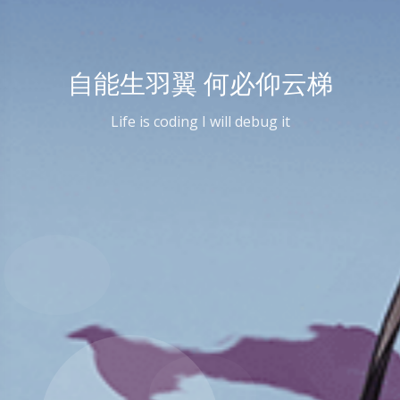
自能生羽翼 何必仰云梯
Life is coding I will debug it