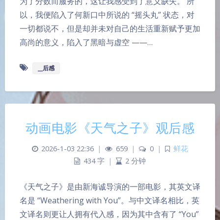
为了分数而服务的，这让我感受到了意义缺失。 所
以，我便陷入了何新口中所说的 “摇头丸” 状态，对
一切都说不，但是却并未对自己的生活重新赋予更加
高尚的意义，陷入了黑暗与虚空 ——…
__后感
动画电影《天气之子》观后感
2026-1-03 22:36
|
659
|
0
|
鲜花
434 字
|
2 分钟
夜间模式
《天气之子》是由新海诚导演的一部电影，其英文译
Sans Serif
Serif
名是 “Weathering with You”。与中文译名相比，英
文译名则更让人拥有代入感，因为其中含有了 “You”
浅阴影
深阴影