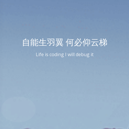
自能生羽翼 何必仰云梯
Life is coding I will debug it