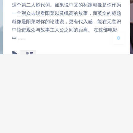
这个第二人称代词。如果说中文的标题就像是你作为
一个观众去观看阳菜以及帆高的故事，而英文的标题
关闭
日落
暗化
灰度
就像是阳菜对你的论述说，更有代入感，能在无意识
中拉进观众与故事主人公之间的距离。 在这部电影
中，…
__后感
番剧《末日时在干什么？有没
有空？可以来拯救吗？》观后
感
2025-5-17 0:08
|
733
|
0
|
鲜花
3717 字
|
14 分钟